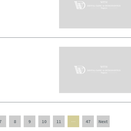
7
8
9
10
11
…
47
Next