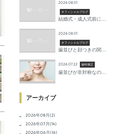
2026.08.01
オフィシャルブログ
結婚式・成人式前に矯
正を始めるならいつか
2026.08.01
ら？後悔しないための
準備期間とは
オフィシャルブログ
歯並びと顔つきの関係 |
矯正で変わる口元の印
2026.07.22
象
歯科矯正
歯並びが非対称なのは
なぜ？放置するリスク
と治療方法を歯科医師
が詳しく解説
アーカイブ
2026年08月(2)
2026年07月(14)
2026年06月(16)