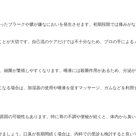
ったプラークや膿が嫌なにおいを発生させます。初期段階では痛みがな
ことが大切です。自己流のケアだけでは不十分なため、プロの手による
、細菌が繁殖しやすくなります。唾液には殺菌作用があるため、分泌が
になる場合は、加湿器の使用や唾液を促すマッサージ、ガムなどを利用
原因の可能性もあります。特に胃の不調や便秘が続くと、体内から臭い
けましょう。口臭が長期間続く場合は、内科での受診も検討すると良い