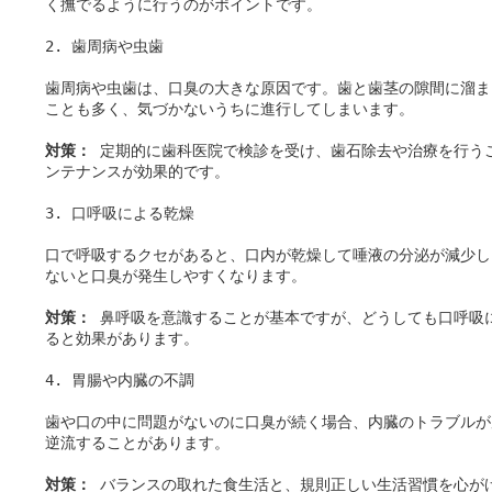
く撫でるように行うのがポイントです。

2. 歯周病や虫歯

歯周病や虫歯は、口臭の大きな原因です。歯と歯茎の隙間に溜ま
ことも多く、気づかないうちに進行してしまいます。

対策：
 定期的に歯科医院で検診を受け、歯石除去や治療を行う
ンテナンスが効果的です。

3. 口呼吸による乾燥

口で呼吸するクセがあると、口内が乾燥して唾液の分泌が減少し
ないと口臭が発生しやすくなります。

対策：
 鼻呼吸を意識することが基本ですが、どうしても口呼吸
ると効果があります。

4. 胃腸や内臓の不調

歯や口の中に問題がないのに口臭が続く場合、内臓のトラブルが
逆流することがあります。

対策：
 バランスの取れた食生活と、規則正しい生活習慣を心が