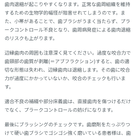
歯肉退縮が起こりやすくなります。正常な歯周組織を維持
するための生物学的幅怪が阻害せれてしまうのです。ま
た、小帯があることで、歯ブラシがうまく当たらず、プラ
ークコントロール不良となり、歯周病発症による歯肉退縮
のリスクも上がります。
辺縁歯肉の周囲も注意深く見てください。過度な咬合力で
歯頸部の歯質が剥離(＝アブフラクション)すると、歯の適
切な形態は失われ、辺縁歯肉は退縮します。その歯に咬合
力が過度にかかっていないか、咬合のチェックも行いま
す。
適合不良の補綴や部分床義歯は、直接歯肉を傷つけるだけ
でなく、プラークコントロールの妨げになります。
最後にブラッシングのチェックです。歯磨剤をたっぷりつ
けて硬い歯ブラシでゴシゴシ強く磨いている患者様は、歯