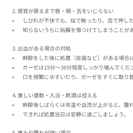
2. 感覚が戻るまで唇・頬・舌をいじらない
• しびれが不快でも、指で触ったり、舌で押し
• 知らないうちに粘膜を傷つけてしまうことが
3. 出血がある場合の対処
• 麻酔をした後に処置（抜歯など）がある場合
• ガーゼは15分～30分程度しっかり噛んでくだ
• 口を頻繁にゆすいだり、ガーゼをすぐに取り
4. 激しい運動・入浴・飲酒は控える
• 麻酔後しばらくは体温や血流が上がると、腫
• できれば処置当日は安静に過ごしましょう。
5. 痛みや腫れが強い場合