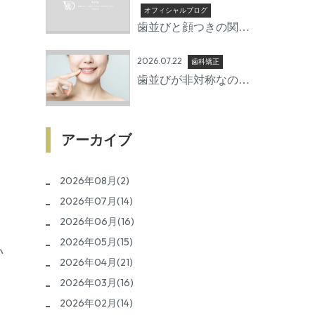
準備期間とは
オフィシャルブログ
歯並びと顔つきの関係 |
矯正で変わる口元の印
2026.07.22
象
歯科矯正
歯並びが非対称なのは
なぜ？放置するリスク
と治療方法を歯科医師
が詳しく解説
アーカイブ
2026年08月(2)
2026年07月(14)
2026年06月(16)
2026年05月(15)
か
2026年04月(21)
2026年03月(16)
2026年02月(14)