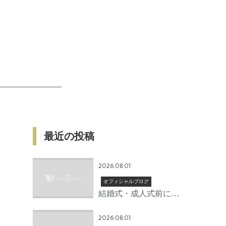
最近の投稿
2026.08.01
オフィシャルブログ
結婚式・成人式前に矯
正を始めるならいつか
2026.08.01
ら？後悔しないための