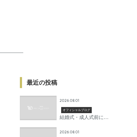
最近の投稿
2026.08.01
オフィシャルブログ
結婚式・成人式前に矯
正を始めるならいつか
2026.08.01
ら？後悔しないための