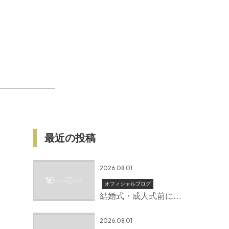
最近の投稿
2026.08.01
オフィシャルブログ
結婚式・成人式前に矯
正を始めるならいつか
2026.08.01
ら？後悔しないための