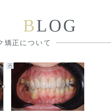
B
LOG
ク矯正について