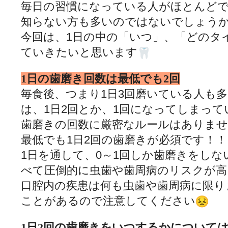
毎日の習慣になっている人がほとんど
知らない方も多いのではない
でしょう
今回は、1日の中の「いつ」、「どのタ
ていきたいと思います
1日の歯磨き回数は最低でも2回
毎食後、つまり1日3回磨いている人も
は、1日2回とか、
1回になってしまって
歯磨きの回数に厳密なルールはありま
最低でも1日2回の歯磨きが必須です！！
1日を通して、0～1回しか歯磨きをしな
べて圧倒的に虫歯や歯周病の
リスクが高
口腔内の疾患は何も虫歯や歯周病に限り
ことがあるので注意してください
1日2回の歯磨きをいつするかについて