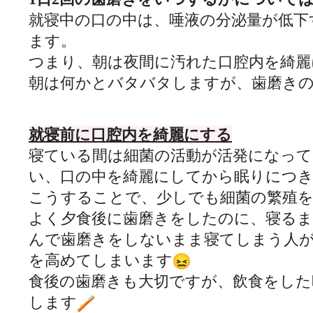
就寝中の口の中は、唾液の分泌量が低下
ます。
つまり、
朝は夜間に汚れた口腔内を綺麗
朝は何かとバタバタしますが、
歯磨き
就寝前に口腔内を綺麗にする
寝ている間は細菌の活動が活発になっ
い、
口の中を綺麗にしてから眠りにつ
こうすることで、少しでも細菌の繁殖
よく夕食後に歯磨きをしたのに、
寝るま
んで歯磨きをしないまま寝てしまう人
を高めてしまいます
食後の歯磨きも大切ですが、
飲食をした
します