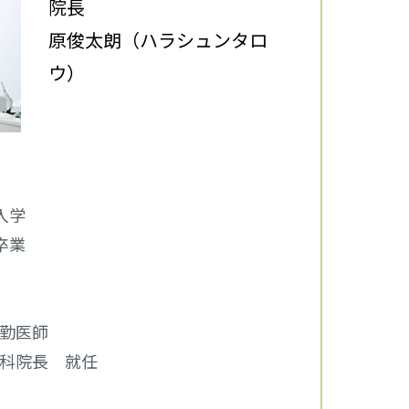
院長
原俊太朗（ハラシュンタロ
ウ）
入学
卒業
常勤医師
歯科院長 就任