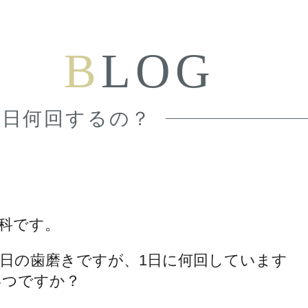
B
LOG
１日何回するの？
科です。
日の歯磨きですが、
1日に何回しています
いつですか？