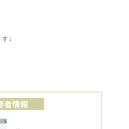
す↓
修者情報