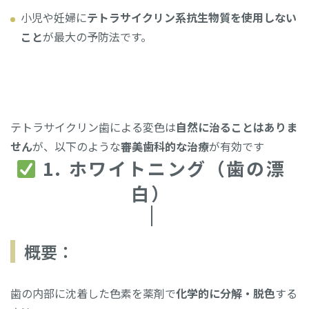
小児や妊婦に
テトラサイクリン系抗生物質を使用しない
こと
が最大の予防法です。
テトラサイクリン歯の
治療法
テトラサイクリン歯による変色は
自然に治ることはありま
せん
が、以下のような
審美歯科的な治療
が有効です
1. ホワイトニング（歯の漂
白）
概要：
歯の内部に沈着した色素を薬剤で
化学的に分解・脱色
する